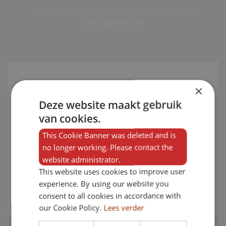
Wij accepteren alle betaalkaarten in ons
betaalplatform
×
Deze website maakt gebruik
Ik vaar graag met vrienden
van cookies.
en familie en dit was de
perfecte match voor mij.
This Cookie Banner was deleted and is
Supersnel geleverd en ik
no longer working. Please contact the
heb er veel plezier mee.
website administrator.
Raad het echt aan!!
This website uses cookies to improve user
experience. By using our website you
ANOUK M.
consent to all cookies in accordance with
our Cookie Policy.
Lees verder