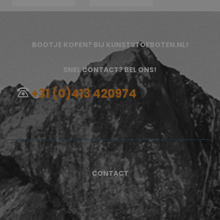
BOOTJE KOPEN? BIJ KUNSTSTOFBOTEN.NL!
SNEL CONTACT? BEL ONS!
+31 (0)413 420974
CONTACT
Industrieweg 13
5492 NG Sint-Oedenrode