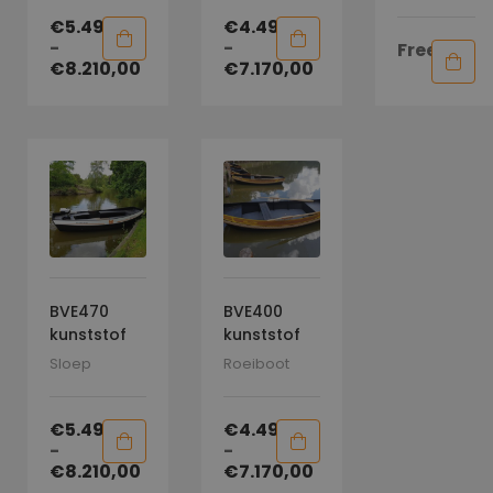
€
5.490,00
€
4.495,00
-
-
Free
€
8.210,00
€
7.170,00
BVE470
BVE400
kunststof
kunststof
boot | vlet –
boot | vlet –
Sloep
Roeiboot
sloep
roeiboot
€
5.490,00
€
4.495,00
-
-
€
8.210,00
€
7.170,00