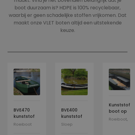
maakt. Vind je het bovendien belangrijk dat je
boot duurzaam is? HDPE is 100% recyclebaar,
waarbij er geen schadelijke stoffen vrijkomen. Dat
maakt onze VLET boten altijd een uitstekende
keuze.
Kunststof
BVE470
BVE400
boot op
kunststof
kunststof
maat
Roeiboot
,
boot | vlet –
boot | vlet –
Roeiboot
Sloep
Sloep
roeiboot
sloep