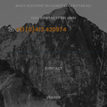
BOOTJE KOPEN? BIJ KUNSTSTOFBOTEN.NL!
SNEL CONTACT? BEL ONS!
+31 (0)413 420974
CONTACT
Industrieweg 13
5492 NG Sint-Oedenrode
VRAGEN