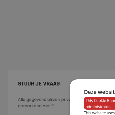
STUUR JE VRAAG
Deze websit
Alle gegevens blijven prive en worden niet opg
This Cookie Bann
gemarkeed met *
administrator.
This website uses