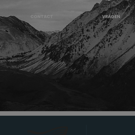
CONTACT
VRAGEN
Industrieweg 13
Over ons
5492 NG Sint-Oedenrode
Blog
Contact