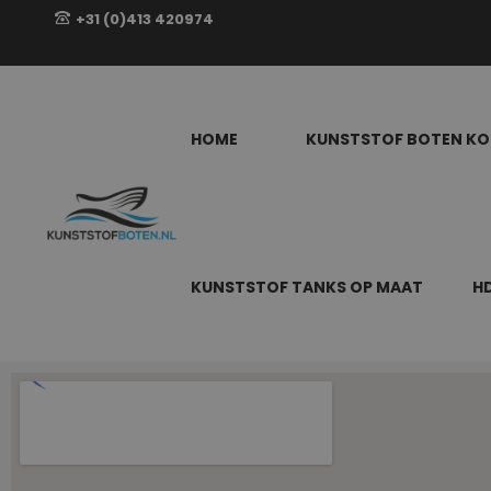
+31 (0)413 420974
HOME
KUNSTSTOF BOTEN KO
t
70 &
KUNSTSTOF TANKS OP MAAT
H
ten
t