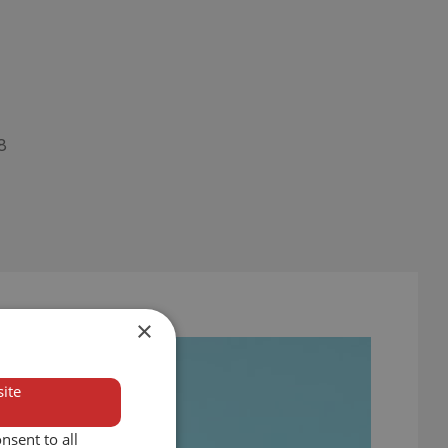
8
×
ite
nsent to all