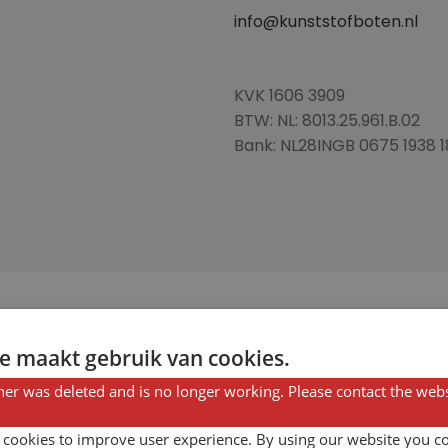
info@kunststofboten.nl
KVK 1606 3909
BTW: NL: 8013.25.961.B.02
Bank: NL28INGB 0675 1938 1
e maakt gebruik van cookies.
eslagen. Vereiste gegevens
er was deleted and is no longer working. Please contact the webs
 cookies to improve user experience. By using our website you co