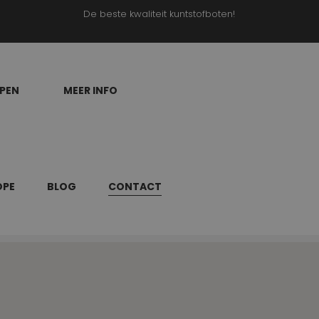
De beste kwaliteit kuntstofboten!
PEN
MEER INFO
DPE
BLOG
CONTACT