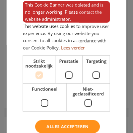
This Cookie Banner was deleted and is
no longer working. Please contact the
website administrator.
This website uses cookies to improve user
experience. By using our website you
consent to all cookies in accordance with
our Cookie Policy.
Lees verder
Strikt
Prestatie
Targeting
noodzakelijk
BVE400 kunststof boot | vlet – sloep
Sloep
Functioneel
Niet-
€
4.495,00
-
€
7.170,00
geclassificeerd
ALLES ACCEPTEREN