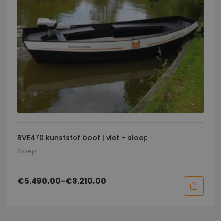
BVE470 kunststof boot | vlet – sloep
Sloep
€
5.490,00
-
€
8.210,00