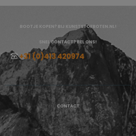
BOOTJE KOPEN? BIJ KUNSTSTOFBOTEN.NL!
SNEL CONTACT? BEL ONS!
+31 (0)413 420974
CONTACT
Industrieweg 13
5492 NG Sint-Oedenrode