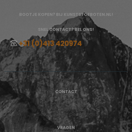
BOOTJE KOPEN? BIJ KUNSTSTOFBOTEN.NL!
SNEL CONTACT? BEL ONS!
+31 (0)413 420974
CONTACT
Industrieweg 13
5492 NG Sint-Oedenrode
VRAGEN