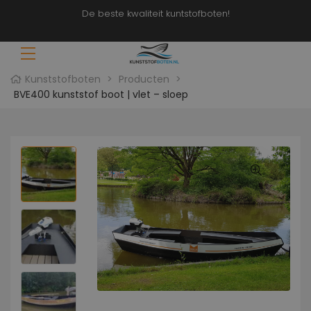
De beste kwaliteit kuntstofboten!
Kunststofboten
>
Producten
>
BVE400 kunststof boot | vlet – sloep
t
70 &
ten
t