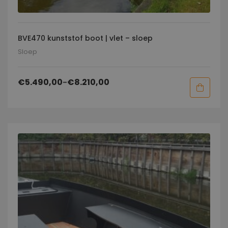
BVE470 kunststof boot | vlet – sloep
Sloep
€
5.490,00
-
€
8.210,00