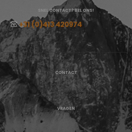
SNEL CONTACT? BEL ONS!
+31 (0)413 420974
CONTACT
Industrieweg 13
5492 NG Sint-Oedenrode
VRAGEN
Over ons