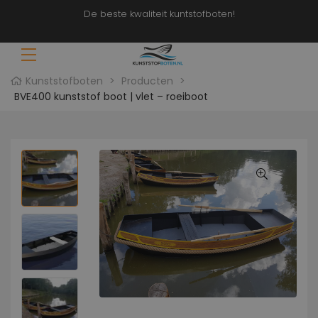
De beste kwaliteit kuntstofboten!
Kunststofboten
>
Producten
>
BVE400 kunststof boot | vlet – roeiboot
t
70 &
ten
t