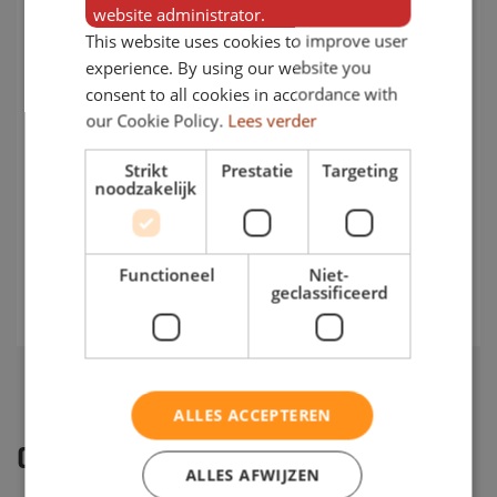
HDPE is 100% recyclebaar
website administrator.
HDPE is onderhoudsvrij
This website uses cookies to improve user
Onderwater planten en pokken hechten
experience. By using our website you
consent to all cookies in accordance with
slecht op het gladde HDPE materiaal
our Cookie Policy.
Lees verder
HDPE is zeer goed en sterk te lassen
HDPE is vorstbestendig, omdat het materiaal
Strikt
Prestatie
Targeting
bij lagere temperaturen wel iets brosser
noodzakelijk
wordt, adviseren we om de boot bij vorst op
het droge te trekken.
Functioneel
Niet-
Vul contact formulier in voor meer informatie.
geclassificeerd
ALLES ACCEPTEREN
GERELATEERDE PRODUCTEN
ALLES AFWIJZEN