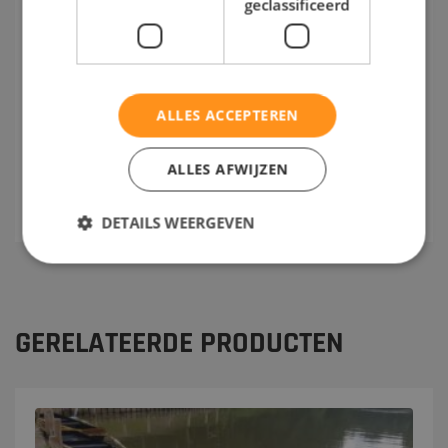
geclassificeerd
wordt, adviseren we om de boot bij vorst op
het droge te trekken.
Vul contact formulier in voor meer informatie.
ALLES ACCEPTEREN
ALLES AFWIJZEN
DETAILS WEERGEVEN
GERELATEERDE PRODUCTEN