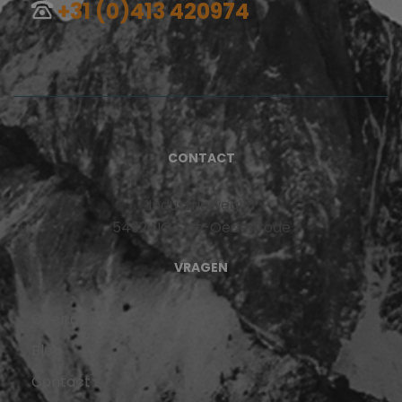
+31 (0)413 420974
CONTACT
Industrieweg 13
5492 NG Sint-Oedenrode
VRAGEN
Over ons
Blog
Contact