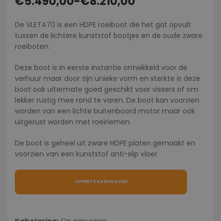
€
5.490,00
-
€
8.210,00
De VLET470 is een HDPE roeiboot die het gat opvult
tussen de lichtere kunststof bootjes en de oude zware
roeiboten.
Deze boot is in eerste instantie ontwikkeld voor de
verhuur maar door zijn unieke vorm en sterkte is deze
boot ook uitermate goed geschikt voor vissers of om
lekker rustig mee rond te varen. De boot kan voorzien
worden van een lichte buitenboord motor maar ook
uitgerust worden met roeiriemen.
De boot is geheel uit zware HDPE platen gemaakt en
voorzien van een kunststof anti-slip vloer.
OFFERTE AANVRAGEN
Kabelaring:
Op aanvraag