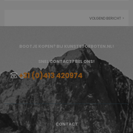
VOLGEND BERICHT
BOOTJE KOPEN? BIJ KUNSTSTOFBOTEN.NL!
SNEL CONTACT? BEL ONS!
+31 (0)413 420974
CONTACT