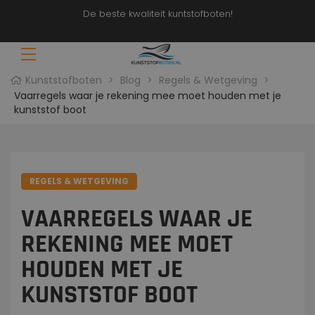
De beste kwaliteit kuntstofboten!
Kunststofboten
>
Blog
>
Regels & Wetgeving
>
Vaarregels waar je rekening mee moet houden met je
kunststof boot
t
70 &
REGELS & WETGEVING
VAARREGELS WAAR JE
REKENING MEE MOET
ten
HOUDEN MET JE
t
KUNSTSTOF BOOT