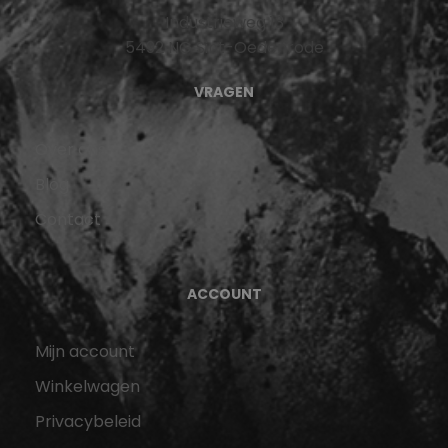
Industrieweg 13
5492 NG Sint-Oedenrode
VRAGEN
Over ons
Blog
Contact
ACCOUNT
Mijn account
Winkelwagen
Privacybeleid